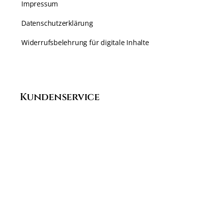
Impressum
Datenschutzerklärung
Widerrufsbelehrung für digitale Inhalte
Kundenservice
Karriere
Häufige Fragen
Kontakt
Echtheit von Bewertungen
Zahlungsarten