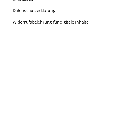
Datenschutzerklärung
Widerrufsbelehrung für digitale Inhalte
Kundenservice
Karriere
Häufige Fragen
Kontakt
Echtheit von Bewertungen
Zahlungsarten