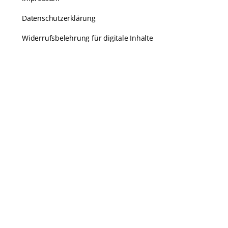
Datenschutzerklärung
Widerrufsbelehrung für digitale Inhalte
Kundenservice
Karriere
Häufige Fragen
Kontakt
Echtheit von Bewertungen
Zahlungsarten