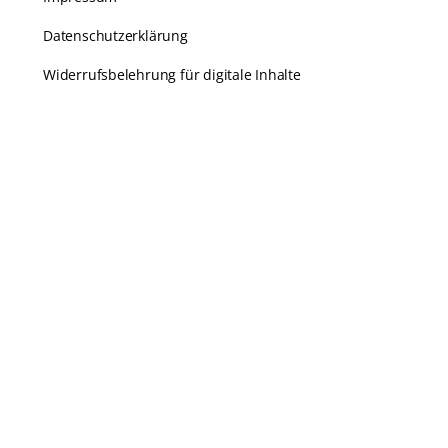
Datenschutzerklärung
Widerrufsbelehrung für digitale Inhalte
Kundenservice
Karriere
Häufige Fragen
Kontakt
Echtheit von Bewertungen
Zahlungsarten